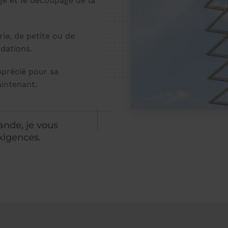
age et le découpage de la
ie, de petite ou de
ndations.
pprécié pour sa
aintenant.
ande, je vous
xigences.