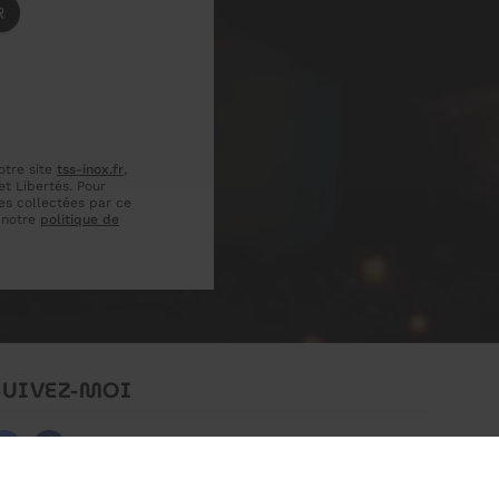
otre site
tss-inox.fr
,
t Libertés. Pour
es collectées par ce
r notre
politique de
SUIVEZ-MOI