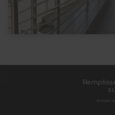
Remplisse
su
Artisan s