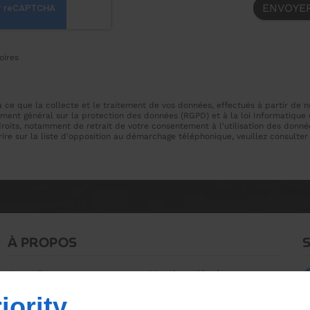
oires
ce que la collecte et le traitement de vos données, effectués à partir de n
ment général sur la protection des données (RGPD) et à la loi Informatique e
droits, notamment de retrait de votre consentement à l'utilisation des donné
rire sur la liste d'opposition au démarchage téléphonique, veuillez consulte
À PROPOS
Accueil
Mentions légales
Contactez-moi
Plan du site
iority