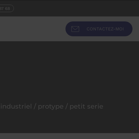
87 68
CONTACTEZ-MOI
ndustriel / protype / petit serie