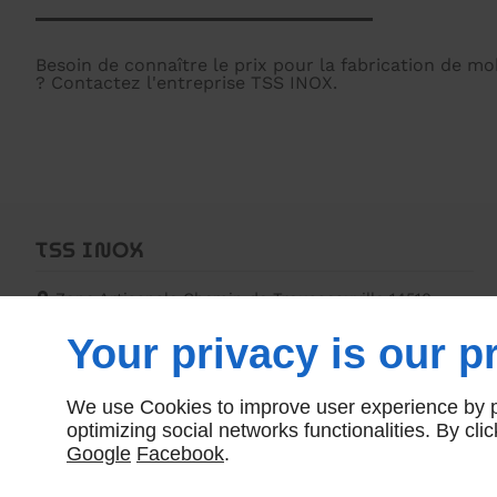
Besoin de connaître le prix pour la fabrication de mo
? Contactez l'entreprise TSS INOX.
TSS INOX
Zone Artisanale Chemin de Trousseauville
14510
HOULGATE
Your privacy is our pr
09 70 35 87 68
We use Cookies to improve user experience by pe
optimizing social networks functionalities. By cl
Google
Facebook
.