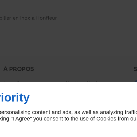
bilier en inox à Honfleur
À PROPOS
Accueil
Mentions légales
Contactez-moi
Plan du site
iority
rsonalising content and ads, as well as analyzing traffi
icking "I Agree" you consent to the use of Cookies from ou
Agence site web