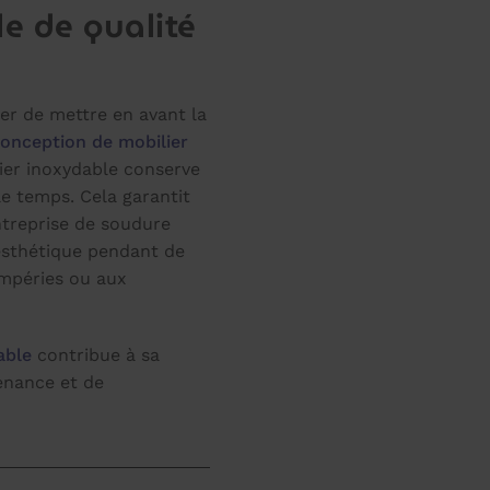
le de qualité
ier de mettre en avant la
onception de mobilier
cier inoxydable conserve
 le temps. Cela garantit
ntreprise de soudure
 esthétique pendant de
mpéries ou aux
able
contribue à sa
tenance et de