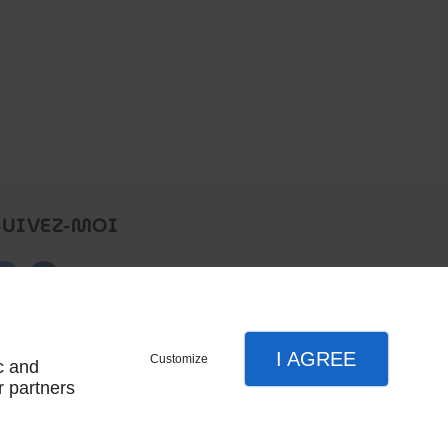
SUIVEZ-MOI
I AGREE
Customize
c and
r partners