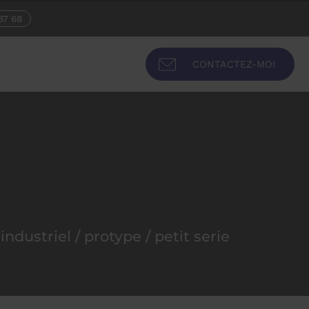
87 68
CONTACTEZ-MOI
ndustriel / protype / petit serie