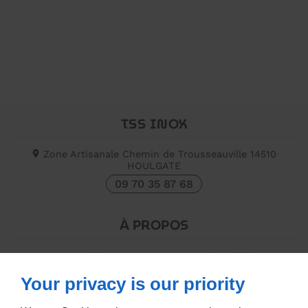
TSS INOX
Zone Artisanale Chemin de Trousseauville
14510
HOULGATE
09 70 35 87 68
À PROPOS
Accueil
Mentions légales
Contactez-moi
Plan du site
Your privacy is our priority
SUIVEZ-MOI